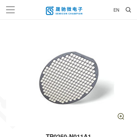
EN
TP0250-N011A1