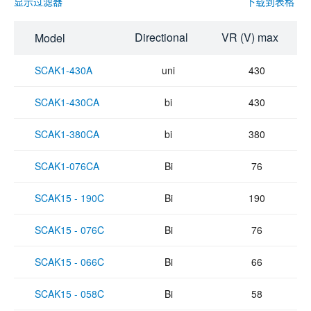
显示过滤器
下载到表格
Directional
VR (V) max
Model
SCAK1-430A
uni
430
SCAK1-430CA
bi
430
SCAK1-380CA
bi
380
SCAK1-076CA
Bi
76
SCAK15 - 190C
Bi
190
SCAK15 - 076C
Bi
76
SCAK15 - 066C
Bi
66
SCAK15 - 058C
Bi
58