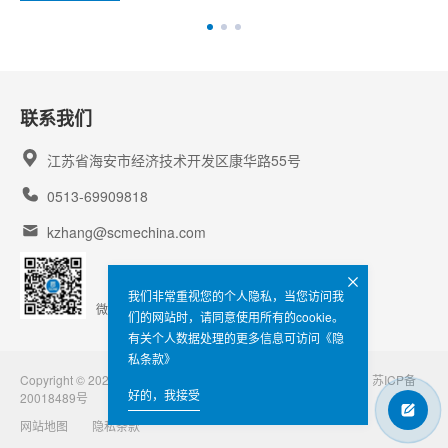
联系我们
江苏省海安市经济技术开发区康华路55号
0513-69909818
kzhang@scmechina.com
我们非常重视您的个人隐私，当您访问我
微信扫一扫
们的网站时，请同意使用所有的cookie。
有关个人数据处理的更多信息可访问
《隐
私条款》
Copyright © 2022 All Rights Reserved 江苏晟驰微电子有限公司
苏ICP备
好的，我接受
20018489号
Powered by Yongsy
网站地图
隐私条款