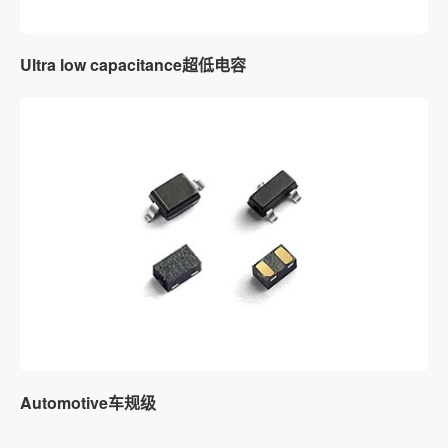
Ultra low capacitance超低电容
Automotive车规级